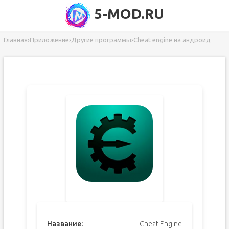
5-MOD.RU
Главная
›
Приложение
›
Другие программы
›
Cheat engine на андроид
Название:
Cheat Engine