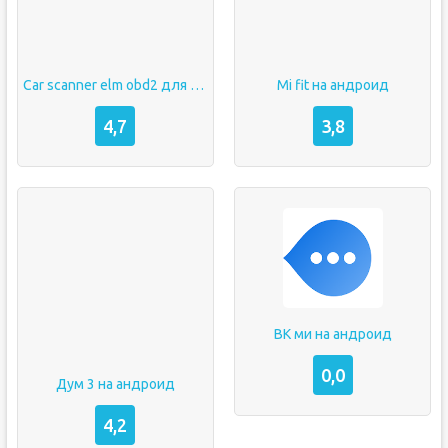
Car scanner elm obd2 для андроид
Mi fit на андроид
4,7
3,8
ВК ми на андроид
0,0
Дум 3 на андроид
4,2