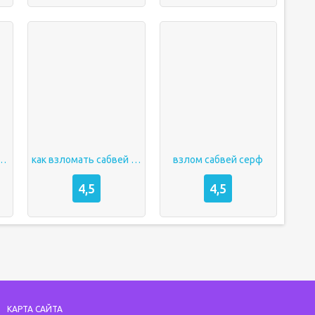
ерф взломанная
как взломать сабвей серф
взлом сабвей серф
4,5
4,5
КАРТА САЙТА