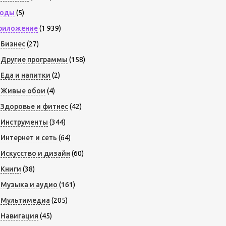
оды
(5)
риложение
(1 939)
Бизнес
(27)
Другие программы
(158)
Еда и напитки
(2)
Живые обои
(4)
Здоровье и фитнес
(42)
Инструменты
(344)
Интернет и сеть
(64)
Искусство и дизайн
(60)
Книги
(38)
Музыка и аудио
(161)
Мультимедиа
(205)
Навигация
(45)