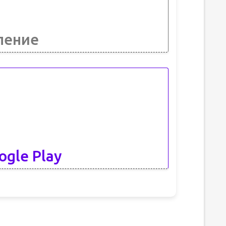
ление
ogle Play