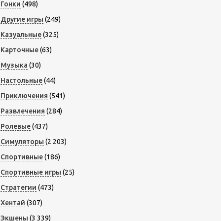
Гонки
(498)
Другие игры
(249)
Казуальные
(325)
Карточные
(63)
Музыка
(30)
Настольные
(44)
Приключения
(541)
Развлечения
(284)
Ролевые
(437)
Симуляторы
(2 203)
Спортивные
(186)
Спортивные игры
(25)
Стратегии
(473)
Хентай
(307)
Экшены
(3 339)