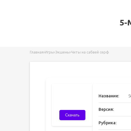
5-
Главная
›
Игры
›
Экшены
›
Читы на сабвей серф
Название:
S
Версия:
Скачать
Рубрика: