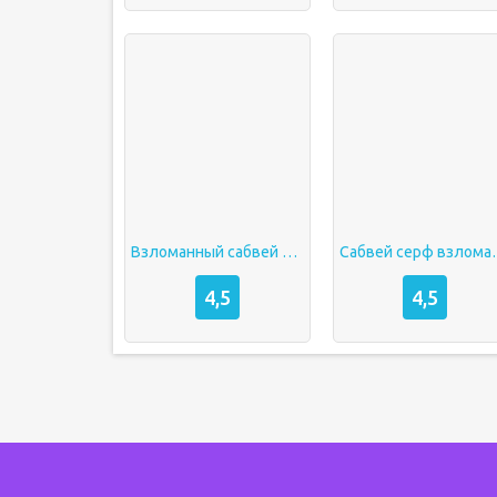
Взломанный сабвей серф
Сабвей с
4,5
4,5