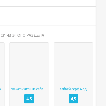
СИ ИЗ ЭТОГО РАЗДЕЛА
ф
скачать читы на сабвей серф
сабвей серф мод
4,5
4,5