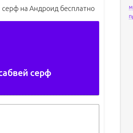
й серф на Андроид бесплатно
М
П
сабвей серф