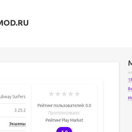
MOD.RU
1
В
★
★
★
★
★
ubway Surfers
И
Рейтинг пользователей:
0.0
3.25.2
Проголосовало:
Рейтинг Play Market
Экшены