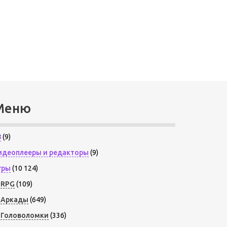
Меню
8
(9)
идеоплееры и редакторы
(9)
гры
(10 124)
RPG
(109)
Аркады
(649)
Головоломки
(336)