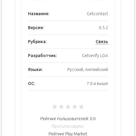
Название:
Getcontact
Версия:
6.5.2
Рубрика:
Связь
Разработчик:
Getverify LDA
Языки:
Русский, Английский
ОС:
7.0 и выше
★
★
★
★
★
Рейтинг пользователей:
0.0
Проголосовало:
Рейтинг Play Market