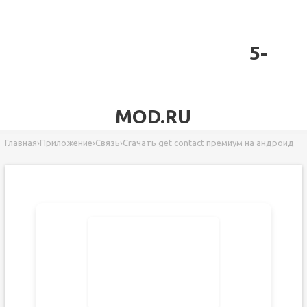
5-
MOD.RU
Главная
›
Приложение
›
Связь
›
Crачать get contact премиум на андроид