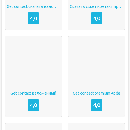
Get contact скачать взлоmанную версию на андроид
Скачать джет контакт премиум на андроид бесплатно
4,0
4,0
Get contact взломанный
Get contact premium 4pda
4,0
4,0