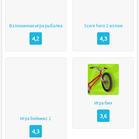
Взломанная игра рыбалка
Score hero 2 взлом
4,2
4,3
Игра бмх
3,6
Игра беймикс 2
4,3