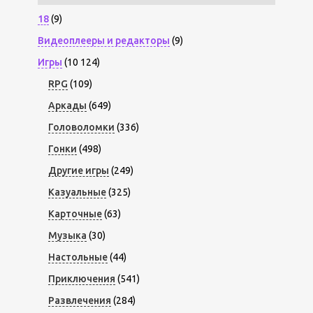
18
(9)
Видеоплееры и редакторы
(9)
Игры
(10 124)
RPG
(109)
Аркады
(649)
Головоломки
(336)
Гонки
(498)
Другие игры
(249)
Казуальные
(325)
Карточные
(63)
Музыка
(30)
Настольные
(44)
Приключения
(541)
Развлечения
(284)