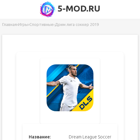
5-MOD.RU
Главная
›
Игры
›
Спортивные
›
Дрим лига соккер 2019
Название:
Dream League Soccer