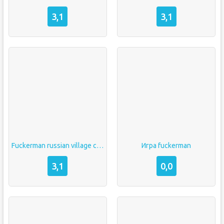
3,1
3,1
Fuckerman russian village скачать
Игра fuckerman
3,1
0,0