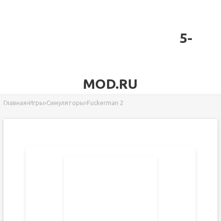
5-
MOD.RU
Главная
›
Игры
›
Симуляторы
›
Fuckerman 2