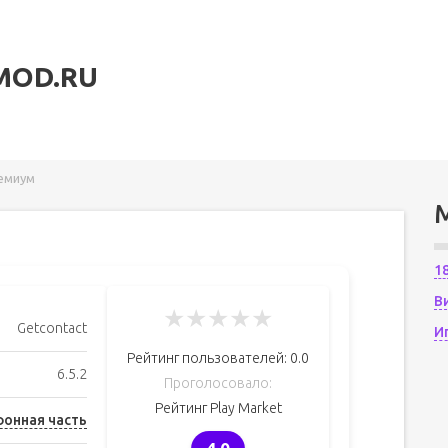
MOD.RU
ремиум
1
В
★
★
★
★
★
Getcontact
И
Рейтинг пользователей:
0.0
6.5.2
Проголосовало:
Рейтинг Play Market
онная часть