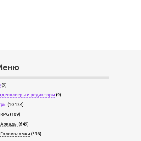
Меню
8
(9)
идеоплееры и редакторы
(9)
гры
(10 124)
RPG
(109)
Аркады
(649)
Головоломки
(336)