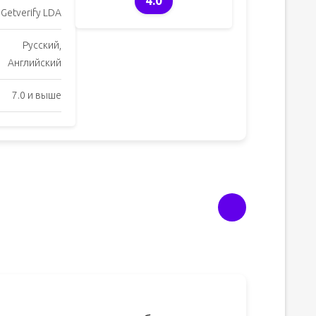
4.0
Getverify LDA
Русский,
Английский
7.0 и выше