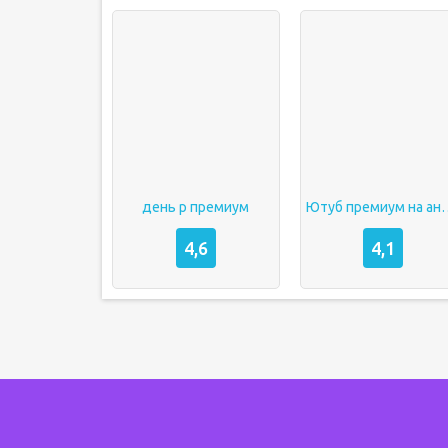
день р премиум
Ютуб премиум
4,6
4,1