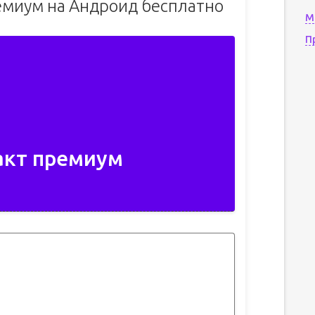
ремиум на Андроид бесплатно
М
П
такт премиум