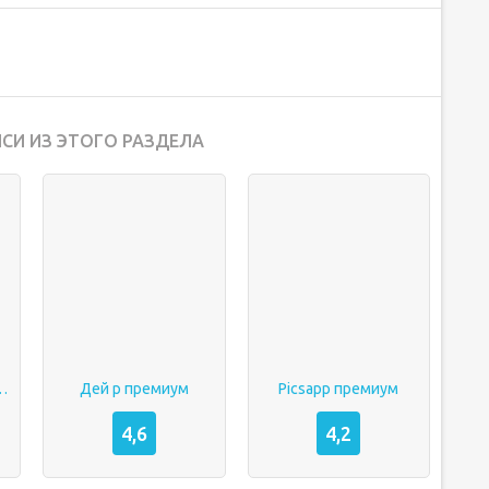
СИ ИЗ ЭТОГО РАЗДЕЛА
гет контакт
Дей р премиум
Picsapp премиум
4,6
4,2