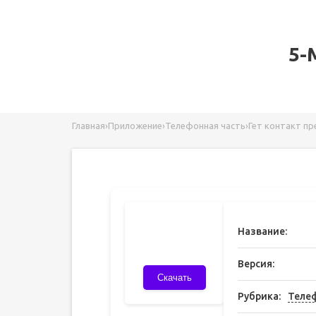
5-
Главная
›
Приложение
›
Телефонная часть
›
Гет контакт п
Название:
Версия:
Скачать
Рубрика:
Телеф