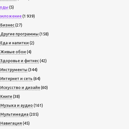
оды
(5)
риложение
(1 939)
Бизнес
(27)
Другие программы
(158)
Еда и напитки
(2)
Живые обои
(4)
Здоровье и фитнес
(42)
Инструменты
(344)
Интернет и сеть
(64)
Искусство и дизайн
(60)
Книги
(38)
Музыка и аудио
(161)
Мультимедиа
(205)
Навигация
(45)