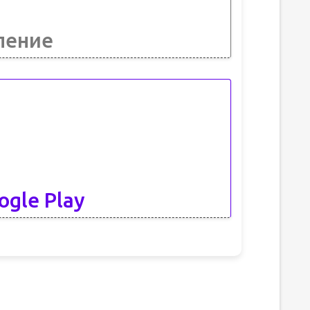
ление
ogle Play