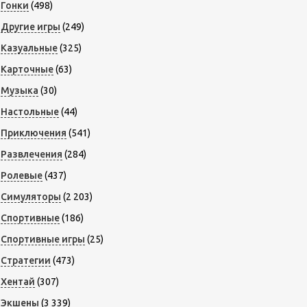
Гонки
(498)
Другие игры
(249)
Казуальные
(325)
Карточные
(63)
Музыка
(30)
Настольные
(44)
Приключения
(541)
Развлечения
(284)
Ролевые
(437)
Симуляторы
(2 203)
Спортивные
(186)
Спортивные игры
(25)
Стратегии
(473)
Хентай
(307)
Экшены
(3 339)