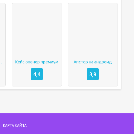
 на андроид
Кейс опенер премиум
Апстор на андроид
4,4
3,9
КАРТА САЙТА