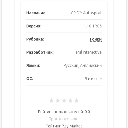
Название:
GRID™ Autosport
Версия:
1.10.1RC5
Рубрика:
Гонки
Разработчик:
Feral Interactive
Языки:
Русский, Английский
ОС:
9 и выше
★
★
★
★
★
Рейтинг пользователей:
0.0
Проголосовало:
Рейтинг Play Market