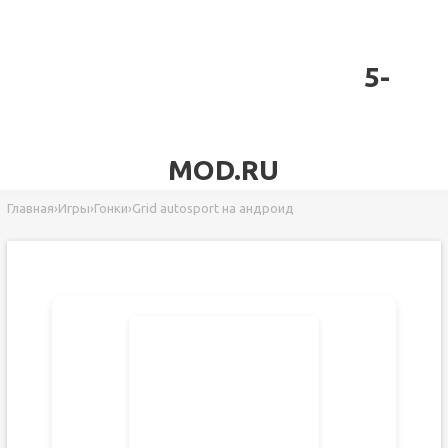
5-
MOD.RU
Главная
›
Игры
›
Гонки
›
Grid autosport на андроид