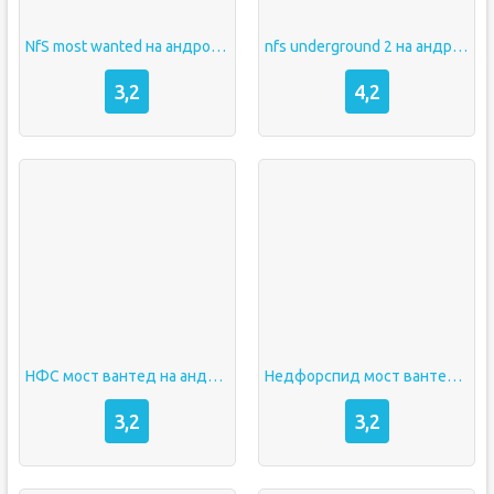
NfS most wanted на андроид
nfs underground 2 на андроид
3,2
4,2
НФС мост вантед на андроид
Недфорспид мост вантед на андроид
3,2
3,2