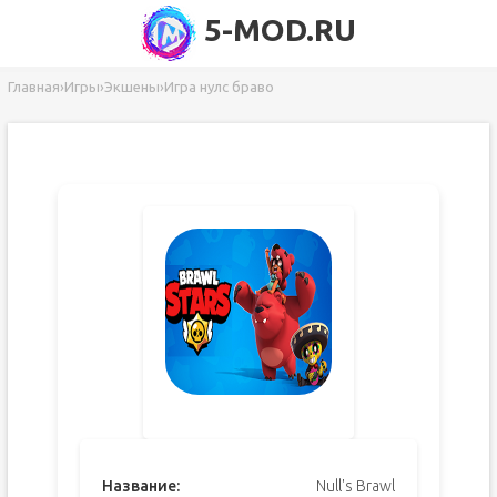
5-MOD.RU
Главная
›
Игры
›
Экшены
›
Игра нулс браво
Название:
Null's Brawl