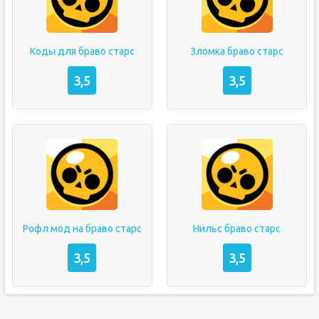
Коды для браво старс
Зломка браво старс
3,5
3,5
Рофл мод на браво старс
Нильс браво старс
3,5
3,5