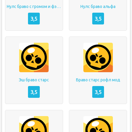
Нулс браво с громом и фэнгом
Нулс браво альфа
3,5
3,5
Эш браво старс
Браво старс рофл мод
3,5
3,5