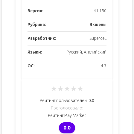
Версия:
41.150
Рубрика:
Экшены
Разработчик:
Supercell
Языки:
Русский, Английский
ОС:
4.3
★
★
★
★
★
Рейтинг пользователей:
0.0
Проголосовало:
Рейтинг Play Market
0.0