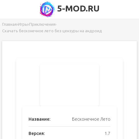
5-MOD.RU
Главная
›
Игры
›
Приключения
›
Скачать бесконечное лето без цензуры на андроид
Название:
Бесконечное Лето
Версия:
1.7