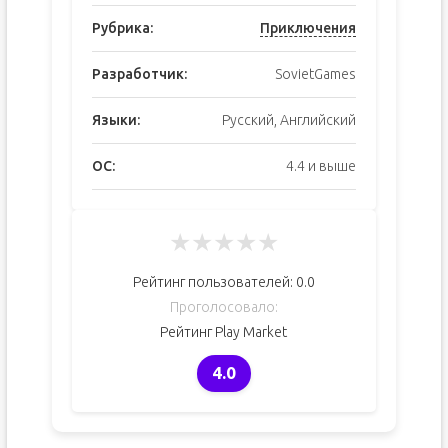
Рубрика:
Приключения
Разработчик:
SovietGames
Языки:
Русский, Английский
ОС:
4.4 и выше
★
★
★
★
★
Рейтинг пользователей:
0.0
Проголосовало:
Рейтинг Play Market
4.0