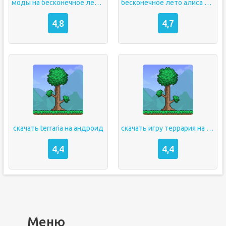
моды на бесконечное лето 18
бесконечное лето алиса хентай
4,8
4,7
скачать terraria на андроид
скачать игру террария на андроид
4,4
4,4
Меню