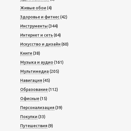
Живые обои
(4)
Здоровье и фитнес
(42)
Инструменты
(344)
Интернет и сеть
(64)
Искусство и дизайн
(60)
Книги
(38)
Музыка и аудио
(161)
Мультимедиа
(205)
Навигация
(45)
Образование
(112)
Офисные
(15)
Персонализация
(39)
Покупки
(33)
Путешествия
(9)