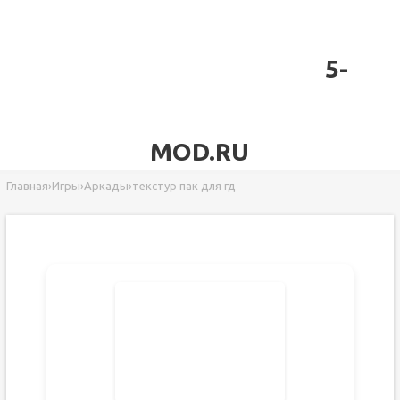
5-
MOD.RU
Главная
›
Игры
›
Аркады
›
текстур пак для гд