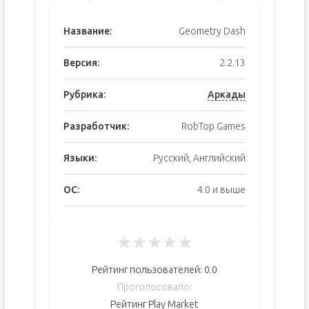
Название:
Geometry Dash
Версия:
2.2.13
Рубрика:
Аркады
Разработчик:
RobTop Games
Языки:
Русский, Английский
ОС:
4.0 и выше
★
★
★
★
★
Рейтинг пользователей:
0.0
Проголосовало:
Рейтинг Play Market