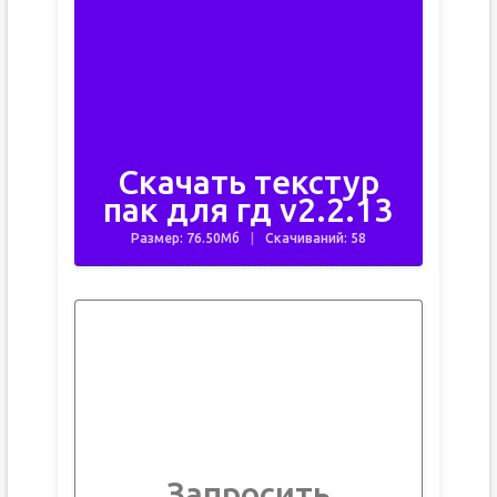
Скачать текстур
пак для гд v2.2.13
Размер: 76.50Мб
Скачиваний: 58
Запросить