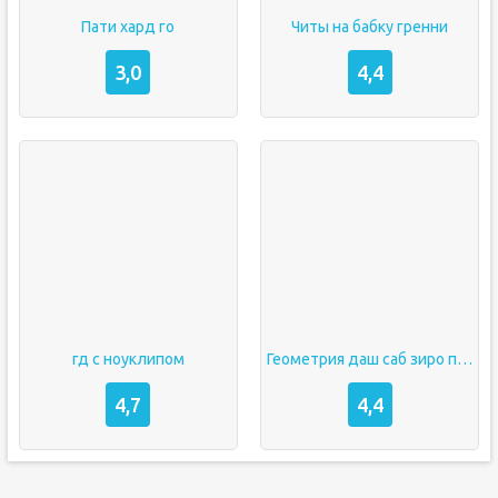
Пати хард го
Читы на бабку гренни
3,0
4,4
гд с ноуклипом
Геометрия даш саб зиро полная версия
4,7
4,4