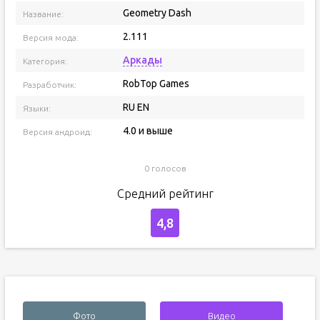
Geometry Dash
Название:
2.111
Версия мода:
Аркады
Категория:
RobTop Games
Разработчик:
RU EN
Языки:
4.0 и выше
Версия андроид:
0 голосов
Средний рейтинг
4,8
Фото
Видео