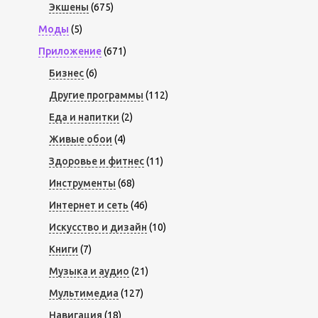
Экшены
(675)
Моды
(5)
Приложение
(671)
Бизнес
(6)
Другие программы
(112)
Еда и напитки
(2)
Живые обои
(4)
Здоровье и фитнес
(11)
Инструменты
(68)
Интернет и сеть
(46)
Искусство и дизайн
(10)
Книги
(7)
Музыка и аудио
(21)
Мультимедиа
(127)
Навигация
(18)