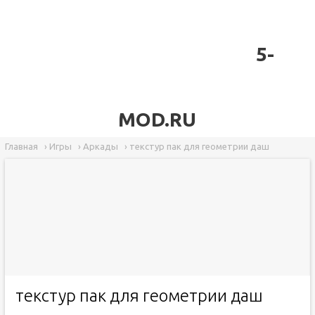
5-
MOD.RU
Главная
›
Игры
›
Аркады
›
текстур пак для геометрии даш
текстур пак для геометрии даш