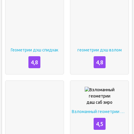
Геометрии дэш спидхак
геометрии дэш взлом
4,8
4,8
Взломанный геометрии даш саб зиро
4,5