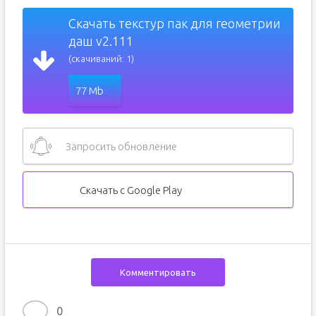
Скачать текстур пак для геометрии
даш v2.111
(скачиваний: 1)
77 Mb
Запросить обновление
Скачать с Google Play
Комментировать
0