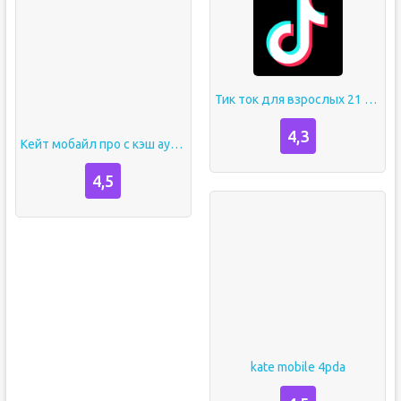
Тик ток для взрослых 21 русский
4,3
Кейт мобайл про с кэш аудио
4,5
kate mobile 4pda