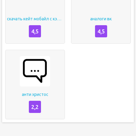
скачать кейт мобайл с кэшем
аналоги вк
4,5
4,5
анти христос
2,2