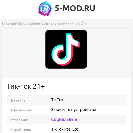
5-MOD.RU
Главная
›
Приложение
›
Социальные
›
Тик-ток 21+
Тик-ток 21+
TikTok
Название:
Зависит от устройства
Версия мода:
Социальные
Категория:
TikTok Pte. Ltd.
Разработчик: