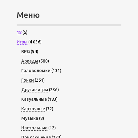
Меню
18
(6)
Игры
(4 036)
RPG
(94)
Аркады
(580)
Головоломки
(131)
Гонки
(251)
Другие игры
(236)
Казуальные
(183)
Карточные
(32)
Музыка
(8)
Настольные
(12)
Приключения
(273)