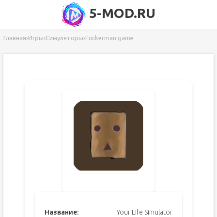
5-MOD.RU
Главная
›
Игры
›
Симуляторы
›
Fuckerman game
Название:
Your Life Simulator