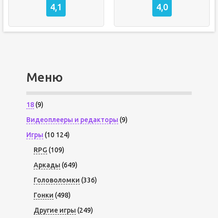
4,1
4,0
Меню
18
(9)
Видеоплееры и редакторы
(9)
Игры
(10 124)
RPG
(109)
Аркады
(649)
Головоломки
(336)
Гонки
(498)
Другие игры
(249)