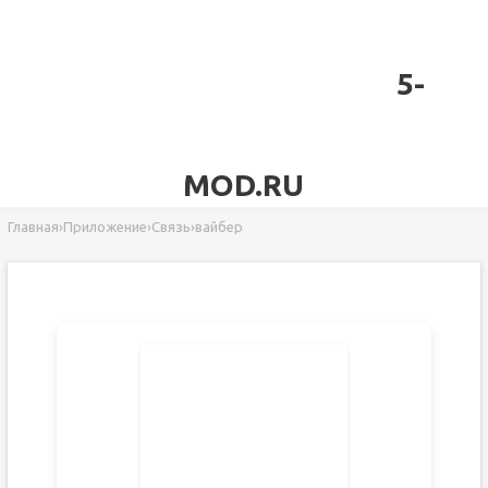
5-
MOD.RU
Главная
›
Приложение
›
Связь
›
вайбер