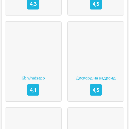
4,3
4,5
Gb whatsapp
Дискорд на андроид
4,1
4,5