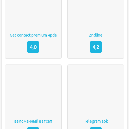
Get contact premium 4pda
2ndline
4,0
4,2
взломанный ватсап
Telegram apk